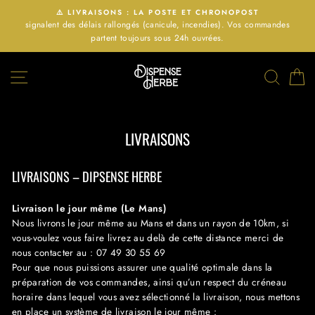
Passer
⚠️ LIVRAISONS : LA POSTE ET CHRONOPOST
au
signalent des délais rallongés (canicule, incendies). Vos commandes
contenu
partent toujours sous 24h ouvrées.
NAVIGATION
RECHE
P
LIVRAISONS
LIVRAISONS – DIPSENSE HERBE
Livraison le jour même (Le Mans)
Nous livrons le jour même au Mans et dans un rayon de 10km, si
vous-voulez vous faire livrez au delà de cette distance merci de
nous contacter au : 07 49 30 55 69
Pour que nous puissions assurer une qualité optimale dans la
préparation de vos commandes, ainsi qu’un respect du créneau
horaire dans lequel vous avez sélectionné la livraison, nous mettons
en place un système de livraison le jour même :